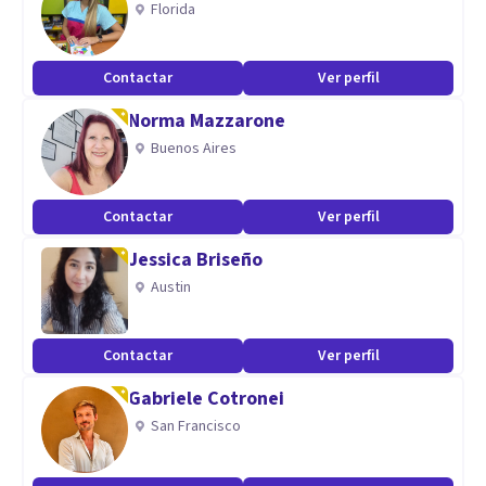
Florida
dos vertientes: Sistémico-relacional (escuela de Milán) y
Sistémico-dialógico (escuela de Bérgamo). Además tengo
Contactar
Ver perfil
formación en Diálogo Abierto. Cuento con una especialidad
Norma Mazzarone
en Terapia de Pareja.
Buenos Aires
Contactar
Ver perfil
Jessica Briseño
Austin
Contactar
Ver perfil
Gabriele Cotronei
San Francisco