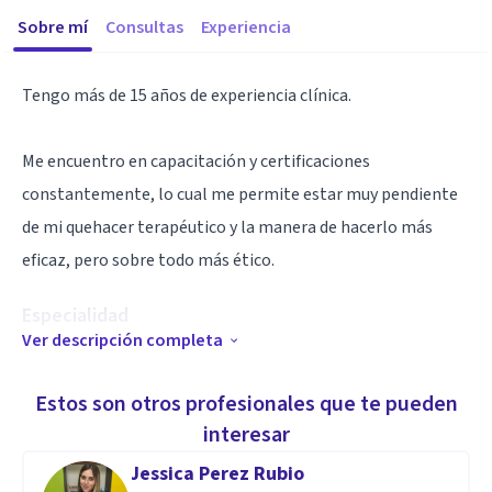
Sobre mí
Consultas
Experiencia
Tengo más de 15 años de experiencia clínica.
Me encuentro en capacitación y certificaciones
constantemente, lo cual me permite estar muy pendiente
de mi quehacer terapéutico y la manera de hacerlo más
eficaz, pero sobre todo más ético.
Especialidad
Ver descripción completa
Será un gusto apoyarte y acompañarte en tu proceso.
Estos son otros profesionales que te pueden
Aptitudes
interesar
Tengo experiencia en terapia individual, en pareja y familiar.
Jessica Perez Rubio
Mi modelo de trabajo es Sistémico, con especialización en