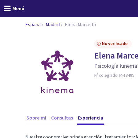
Menú
España
Madrid
Elena Marcello
No verificado
Elena Marce
Psicología Kinema
Nº colegiado:
M-18489
Sobre mí
Consultas
Experiencia
Nuestra cooperativa brinda atención, tratamiento y f