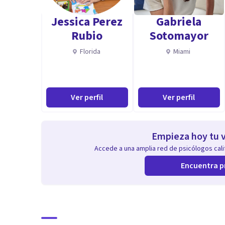
Jessica Perez
Gabriela
Rubio
Sotomayor
Florida
Miami
Ver perfil
Ver perfil
Empieza hoy tu v
Accede a una amplia red de psicólogos calif
Encuentra p