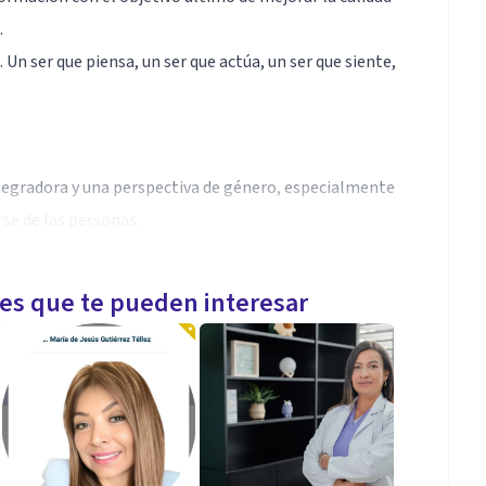
.
 ser que piensa, un ser que actúa, un ser que siente,
ntegradora y una perspectiva de género, especialmente
rse de las personas.
les que te pueden interesar
 áreas de la psicología.
l estrés.