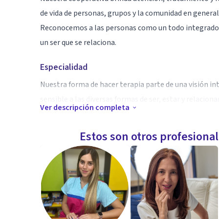
de vida de personas, grupos y la comunidad en general
Reconocemos a las personas como un todo integrado. Un
un ser que se relaciona.
Especialidad
Nuestra forma de hacer terapia parte de una visión i
sensible a las diversas formas de ser, estar y relaciona
Ver descripción completa
Aptitudes
Estos son otros profesiona
Somos un equipo de terapeutas formados en diferentes
Somos especialistas en intervención en la ansiedad y e