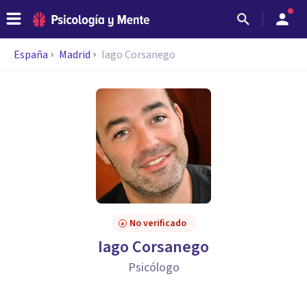
España
Madrid
Iago Corsanego
No verificado
Iago Corsanego
Psicólogo