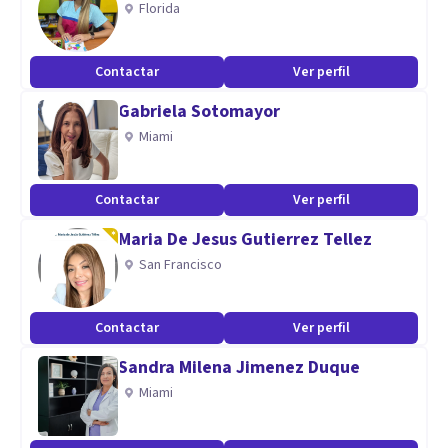
Florida
Aptitudes
Contactar
Ver perfil
Psicología Positiva - Educación Positiva - Coaching -
Gabriela Sotomayor
Mindfulness y Compasión - Buen amor
Miami
Contactar
Ver perfil
Maria De Jesus Gutierrez Tellez
San Francisco
Contactar
Ver perfil
Sandra Milena Jimenez Duque
Miami