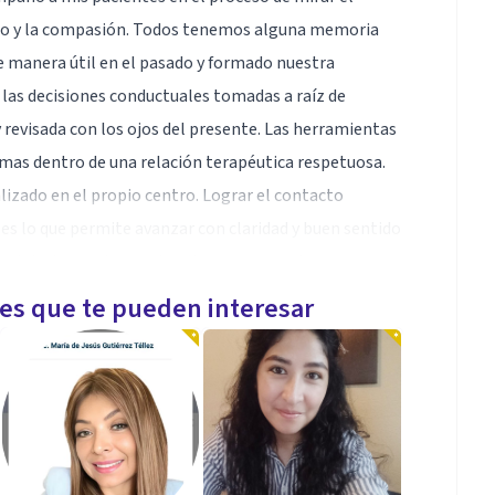
to y la compasión. Todos tenemos alguna memoria
e manera útil en el pasado y formado nuestra
e las decisiones conductuales tomadas a raíz de
 revisada con los ojos del presente. Las herramientas
mas dentro de una relación terapéutica respetuosa.
lizado en el propio centro. Lograr el contacto
 es lo que permite avanzar con claridad y buen sentido
s aleja de nuestro centro (temores, presiones,
ientos erróneos, falta de autoestima, renuncia o
les que te pueden interesar
erder poder personal y por ende la dirección de nuestra
specialmente el Francés, Inglés y Castellano, con
mientos del Griego. Esta experiencia y mi apertura