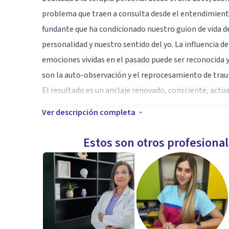
problema que traen a consulta desde el entendimien
fundante que ha condicionado nuestro guion de vida d
personalidad y nuestro sentido del yo. La influencia d
emociones vividas en el pasado puede ser reconocida y
son la auto-observación y el reprocesamiento de trau
El resultado es un anclaje renovado, consciente, actua
interior con la menor distorsión y dispersión posibles
Ver descripción completa
de dirección hasta el propio potencial. Todo lo que no
mandatos familiares, problemas relacionales, pensam
Estos son otros profesiona
incapacidad a ocupar el propio lugar, etc.) nos hace p
vida.
Especialidad
He vivido en diversos países y hablo varios idiomas, e
buena comprensión del Catalán y Árabe y pocos conoci