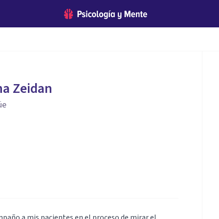
na Zeidan
üe
mpaño a mis pacientes en el proceso de mirar el