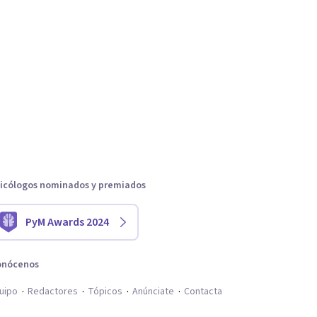
icólogos nominados y premiados
PyM Awards 2024
onócenos
uipo
Redactores
Tópicos
Anúnciate
Contacta