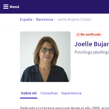
Menú
España
Barcelona
Joelle Bujana Zeidan
No verificado
Joelle Buja
Psicóloga pluriling
Sobre mí
Consultas
Experiencia
Dedicada a la terapia personal desde el año 2009, aco