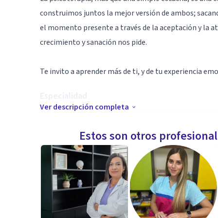
construimos juntos la mejor versión de ambos; sacando
el momento presente a través de la aceptación y la a
crecimiento y sanación nos pide.
Te invito a aprender más de ti, y de tu experiencia emo
Especialidad
Ver descripción completa
Psicoterapeuta relacional con máster internacional en
intervención psicológica e instructora certificada en 
Estos son otros profesiona
Aptitudes
La experiencia de más de 12 años haciendo psicotera
con apertura, curiosidad y amabilidad.