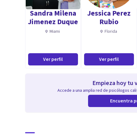
Sandra Milena
Jessica Perez
Jimenez Duque
Rubio
Miami
Florida
Ver perfil
Ver perfil
Empieza hoy tu v
Accede a una amplia red de psicólogos calif
Encuentra p