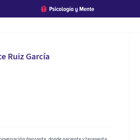
ce Ruiz García
conversación danzante, donde paciente y terapeuta