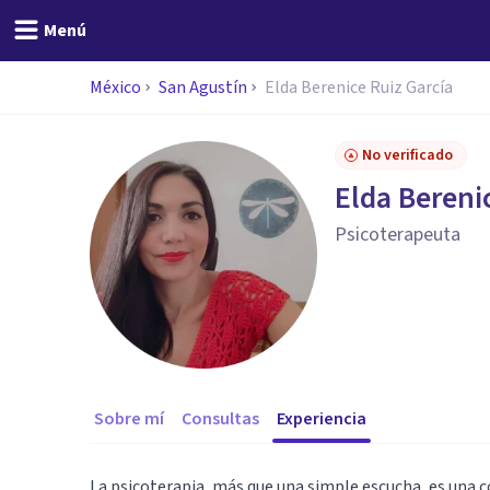
Menú
México
San Agustín
Elda Berenice Ruiz García
No verificado
Elda Bereni
Psicoterapeuta
Sobre mí
Consultas
Experiencia
La psicoterapia, más que una simple escucha, es una 