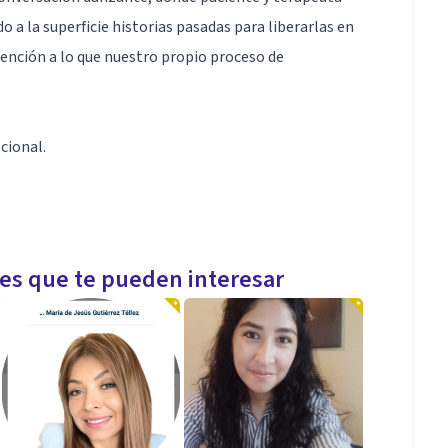
 a la superficie historias pasadas para liberarlas en
tención a lo que nuestro propio proceso de
cional.
 psicología y maestría en técnicas terapéuticas en la
Mindfulness y Psicoterapia.
les que te pueden interesar
pia me ha permitido acompañar a mis consultantes