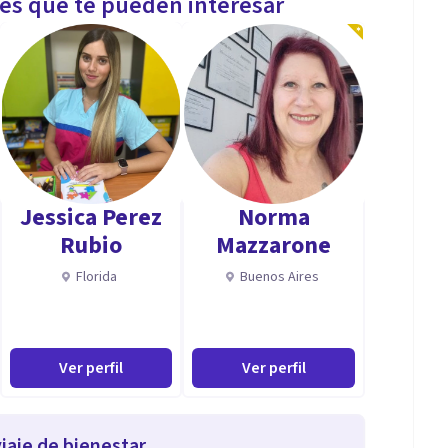
les que te pueden interesar
Jessica Perez
Norma
Rubio
Mazzarone
Florida
Buenos Aires
Ver perfil
Ver perfil
iaje de bienestar