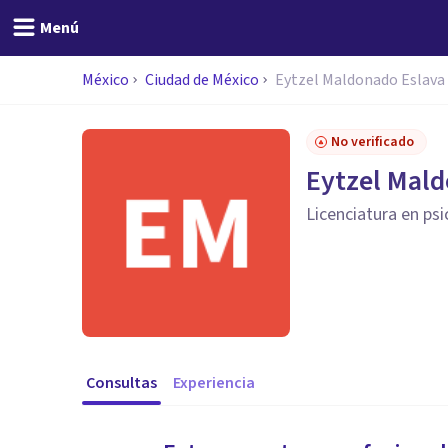
Menú
México
Ciudad de México
Eytzel Maldonado Eslava
No verificado
Eytzel Mald
Licenciatura en psi
Consultas
Experiencia