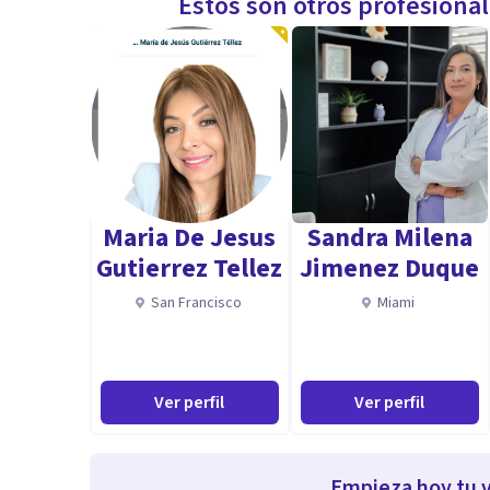
Estos son otros profesiona
Maria De Jesus
Sandra Milena
Gutierrez Tellez
Jimenez Duque
San Francisco
Miami
Ver perfil
Ver perfil
Empieza hoy tu v