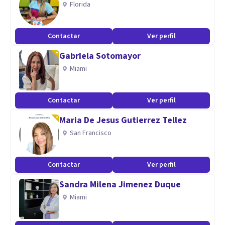
Florida
psicoterapia Gestalt en proceso. Me comprometo a poner
todas mis herramientas profesionales en atacar tu
Contactar
Ver perfil
problemática y llevarla a una trascendencia desde la
Gabriela Sotomayor
conciencia.
Miami
Contactar
Ver perfil
Maria De Jesus Gutierrez Tellez
San Francisco
Contactar
Ver perfil
Sandra Milena Jimenez Duque
Miami