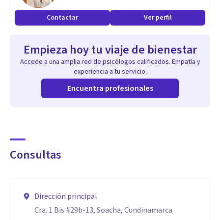
Contactar
Ver perfil
Manejo de crisis: En situaciones de crisis emocional,
proporciono apoyo inmediato y herramientas para manejar
Empieza hoy tu viaje de bienestar
el estrés, la ansiedad y otros desafíos emocionales.
Accede a una amplia red de psicólogos calificados. Empatía y
experiencia a tu servicio.
Inteligencia Emocional: Mi diplomado en inteligencia
Encuentra profesionales
emocional me permite enseñarte a reconocer, comprender
y gestionar tus emociones de manera efectiva.
Consultas
Dirección principal
Cra. 1 Bis #29b-13, Soacha, Cundinamarca