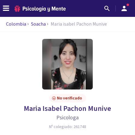
Colombia
Soacha
Maria isabel Pachon Munive
No verificado
Maria Isabel Pachon Munive
Psicologa
Nº colegiado:
261748