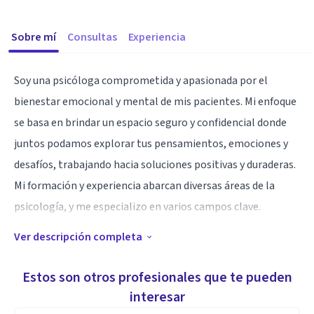
Sobre mí
Consultas
Experiencia
Soy una psicóloga comprometida y apasionada por el
bienestar emocional y mental de mis pacientes. Mi enfoque
se basa en brindar un espacio seguro y confidencial donde
juntos podamos explorar tus pensamientos, emociones y
desafíos, trabajando hacia soluciones positivas y duraderas.
Mi formación y experiencia abarcan diversas áreas de la
psicología, y me especializo en varios campos clave.
Ver descripción completa
Mi experiencia y enfoque está orientado en terapias de
tercera generación con un enfoque cognitivo-conductual, lo
Estos son otros profesionales que te pueden
que significa que trabajaremos juntos para identificar
interesar
patrones de pensamiento y comportamiento que puedan