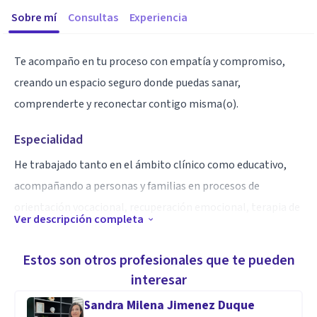
Sobre mí
Consultas
Experiencia
Te acompaño en tu proceso con empatía y compromiso,
creando un espacio seguro donde puedas sanar,
comprenderte y reconectar contigo misma(o).
Especialidad
He trabajado tanto en el ámbito clínico como educativo,
acompañando a personas y familias en procesos de
orientación vocacional, recuperación emocional, terapia de
Ver descripción completa
pareja y desarrollo infantil.
Estos son otros profesionales que te pueden
Aptitudes
interesar
A lo largo de mi trayectoria, he acompañado a personas en
Sandra Milena Jimenez Duque
procesos de ansiedad, depresión, problemas de autoestima,