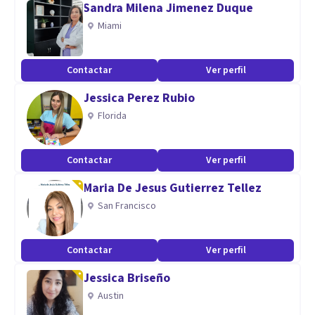
Sandra Milena Jimenez Duque
Miami
Contactar
Ver perfil
Jessica Perez Rubio
Florida
Contactar
Ver perfil
Maria De Jesus Gutierrez Tellez
San Francisco
Contactar
Ver perfil
Jessica Briseño
Austin