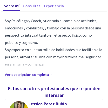
Sobre mí
Consultas
Experiencia
Soy Psicóloga y Coach, orientada al cambio de actitudes,
emociones y conductas, y trabajo con la persona desde una
perspectiva integral tanto en el aspecto físico, como
psíquico y cognitivo.
Soy experta en el desarrollo de habilidades que facilitan a la
persona, afrontar su vida con mayor autoestima, seguridad
en sí misma y confianza.
Ver descripción completa
Especialidad
Tengo conocimientos y amplia experiencia en terapia
Estos son otros profesionales que te pueden
cognitivo-conductual, mindfulness, técnicas de relajación y
interesar
meditación, personalidad.....
Jessica Perez Rubio