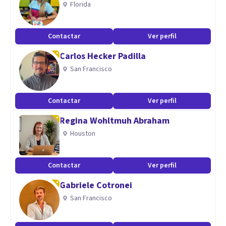
Florida
Aptitudes
Estoy especializada en todos aquellos aspectos de carácter
Contactar
Ver perfil
personal, familiar y laboral relacionados con la ansiedad,
Carlos Hecker Padilla
angustia y estrés.
San Francisco
Contactar
Ver perfil
Regina Wohltmuh Abraham
Houston
Contactar
Ver perfil
Gabriele Cotronei
San Francisco