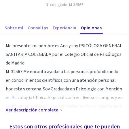
Nº colegiado:
M-32567
Sobre mí
Consultas
Experiencia
Opiniones
Me presento: mi nombre es Ana y soy PSICÓLOGA GENERAL
SANITARIA COLEGIADA por el Colegio Oficial de Psicólogos
de Madrid
M-32567.Me encanta ayudar a las personas profundizando
en conocimientos científicos,con una atención personal
honesta y cercana. Soy Graduada en Psicología con Mención
en Psicología Clínica .Especializada en diversos campos y en
continuo aprendizaje: cursé el Máster en Psicología General
Ver descripción completa
Sanitaria.Y tengo experiencia, tanto en el trabajo con
empresas privadas, como por cuenta propia.
Estos son otros profesionales que te pueden