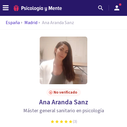
España
Madrid
Ana Aranda Sanz
No verificado
Ana Aranda Sanz
Máster general sanitario en psicología
(
3
)