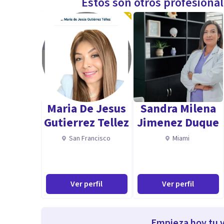
Estos son otros profesiona
Maria De Jesus
Sandra Milena
Gutierrez Tellez
Jimenez Duque
San Francisco
Miami
Ver perfil
Ver perfil
Empieza hoy tu v