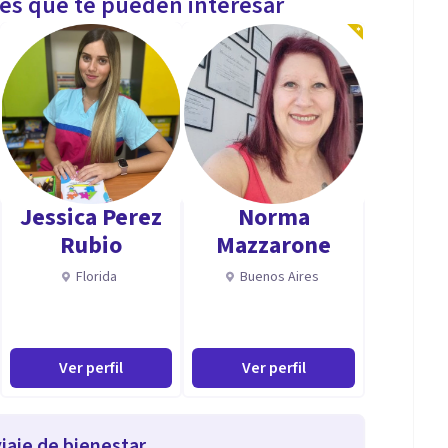
les que te pueden interesar
Jessica Perez
Norma
Rubio
Mazzarone
Florida
Buenos Aires
Ver perfil
Ver perfil
iaje de bienestar