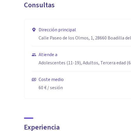
Consultas
que muchas veces nos resulta muy complejo).
Dirección principal
Calle Paseo de los Olmos, 1, 28660 Boadilla de
Atiende a
Adolescentes (11-19), Adultos, Tercera edad (
Coste medio
60 €
/ sesión
Experiencia