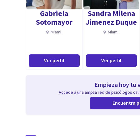
Especialidad
Gabriela
Sandra Milena
Una de las áreas que más me interesa es la de colabora
Sotomayor
Jimenez Duque
en establecer relaciones familiares satisfactorias y sa
Miami
Miami
futura. Para eso es de vital importancia hacer un tra
gestionar situaciones por su propia historia persona
los niños es esencial sentirnos bien por eso el primer 
Ver perfil
Ver perfil
Aptitudes
Trabajo con adultos y adultos mayores que tienen el 
Empieza hoy tu v
enfermedad que les está haciendo vivir una vida que no 
Accede a una amplia red de psicólogos calif
psicoanálisis, eso es posible.
Encuentra p
Puedo ayudarte a transitar momentos de duelo/melan
Patologías referentes a adicciones, trastornos alimen
angustia, ataques de pánico/fobias. Incluso cómo afron