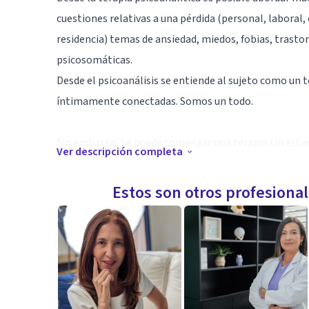
cuestiones relativas a una pérdida (personal, laboral,
residencia) temas de ansiedad, miedos, fobias, tras
psicosomáticas.
Desde el psicoanálisis se entiende al sujeto como un t
íntimamente conectadas. Somos un todo.
Sin embargo, se puede comenzar una terapia sin esta
Ver descripción completa
En nuestra vida cotidiana nos encontramos con que l
nos vemos incapaces; se repiten situaciones en las qu
Estos son otros profesiona
El psicoanálisis, una ciencia con más de 100 años, pon
interpela como sujetos. Nos pone de una manera respe
escena.
A través de la terapia es posible producir la autotra
este método y a través de ellas serán duraderos los e