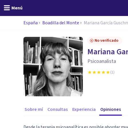
Menú
España
Boadilla del Monte
Mariana García Gusch
No verificado
Mariana Ga
Psicoanalista
(
1
)
Sobre mí
Consultas
Experiencia
Opiniones
Desde la terapia psicoanalítica es posible abordar m