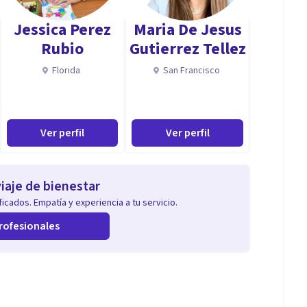
Jessica Perez
Maria De Jesus
r y orientar a los padres con hijos. Creo firmemente
Rubio
Gutierrez Tellez
ludables para el buen desarrollo de los niños y su vida
Florida
San Francisco
bajo con los padres que muchas veces no saben cómo
l. Para poder entender y saber cómo manejarnos con
trabajo es el de los padres.
Ver perfil
Ver perfil
deseo de cambiar aquello que los enferma o aquella
iaje de bienestar
desean. Se trata de vivir mejor los años futuros y, con
icados. Empatía y experiencia a tu servicio.
rofesionales
colía, depresión, enfermedades psicosomáticas.
tarios, trastornos obsesivo compulsivos; crisis de
tar nuevos retos, éxitos y mejoras en la vida (cosa