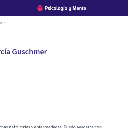
mer
rcía Guschmer
uchas patologías y enfermedades. Puedo ayudarte con