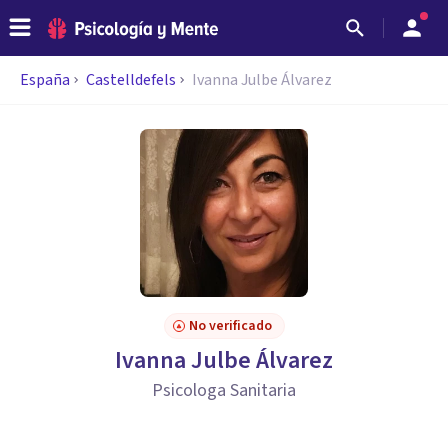
España
Castelldefels
Ivanna Julbe Álvarez
No verificado
Ivanna Julbe Álvarez
Psicologa Sanitaria