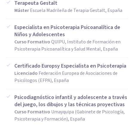
Terapeuta Gestalt
trabajo desde una perspectiva integradora, adaptando cada
Máster
Escuela Madrileña de Terapia Gestalt, España
proceso a la persona que tengo delante.
Especialista en Psicoterapia Psicoanalítica de
Niños y Adolescentes
Mi base es el enfoque humanista, especialmente la terapia
Curso Formativo
QUIPU, Instituto de Formación en
Gestalt, y también incorporo herramientas del modelo
Psicoterapia Psicoanalítica y Salud Mental, España
dinámico (psicoterapia psicoanalítica) y del enfoque
cognitivo-conductual, para acompañar desde una mirada
Certificado Europsy Especialista en Psicoterapia
amplia y flexible.
Licenciado
Federación Europea de Asociaciones de
Psicólogos (EFPA), España
Con los años, he ido dando forma a un proyecto muy
Psicodiagnóstico infantil y adolescente a través
personal: Caminando Contigo Psicoterapia, un espacio y un
del juego, los dibujos y las técnicas proyectivas
tiempo para ti, donde puedas sentirte escuchado,
Curso Formativo
Umayquipa (Gabinete de Psicología,
acompañado y respetado.
Psicoterapia y Formación), España