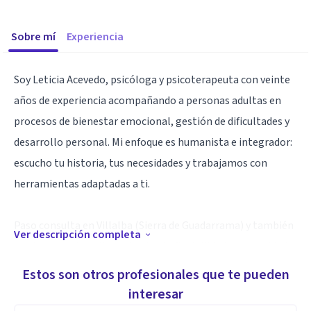
Sobre mí
Experiencia
Soy Leticia Acevedo, psicóloga y psicoterapeuta con veinte
años de experiencia acompañando a personas adultas en
procesos de bienestar emocional, gestión de dificultades y
desarrollo personal. Mi enfoque es humanista e integrador:
escucho tu historia, tus necesidades y trabajamos con
herramientas adaptadas a ti.
Paso consulta en Villalba (Sierra de Guadarrama) y también
Ver descripción completa
realizo terapia online, ofreciendo flexibilidad y comodidad a
quienes lo necesiten.
Estos son otros profesionales que te pueden
interesar
Además de mi experiencia profesional, soy madre, un