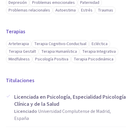
Depresión
Problemas emocionales
Paternidad
que necesitan sostén, claridad y orientación emocional.
Problemas relacionales
Autoestima
Estrés
Traumas
Maternidad y crianza
Terapias
Desde mi experiencia como madre y mi formación,
acompaño procesos vinculados al embarazo, posparto, la
Arteterapia
Terapia Cognitivo-Conductual
Ecléctica
Terapia Gestalt
Terapia Humanística
Terapia Integrativa
ambivalencia emocional, el agotamiento, la identidad
Mindfulness
Psicología Positiva
Terapia Psicodinámica
materna y el equilibrio entre cuidar y cuidarse.
Autocuidado y bienestar emocional
Titulaciones
Trabajo con personas que buscan priorizarse, escucharse y
construir una vida más consciente, respetuosa y alineada
Licenciada en Psicología, Especialidad Psicología
Clínica y de la Salud
con sus valores.
Licenciado
Universidad Complutense de Madrid,
España
Aptitudes
Me he formado en diferentes escuelas de psicología y