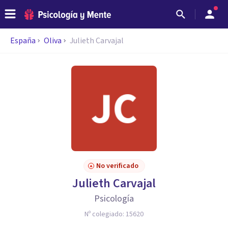
España
Oliva
Julieth Carvajal
No verificado
Julieth Carvajal
Psicología
Nº colegiado:
15620