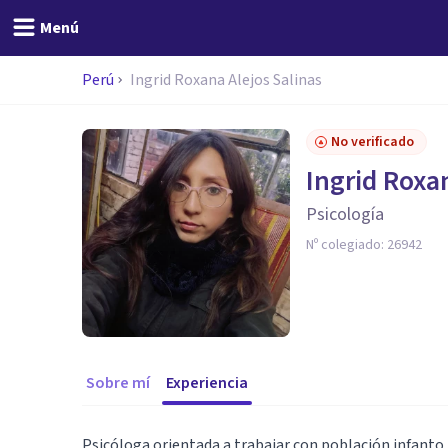
Menú
Perú
Ingrid Roxana Alejos Salinas
No verificado
Ingrid Roxa
Psicología
Nº colegiado:
26942
Sobre mí
Experiencia
Psicóloga orientada a trabajar con población infanto j