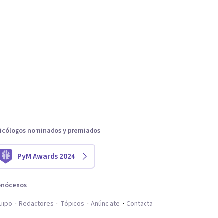
icólogos nominados y premiados
PyM Awards 2024
onócenos
uipo
Redactores
Tópicos
Anúnciate
Contacta