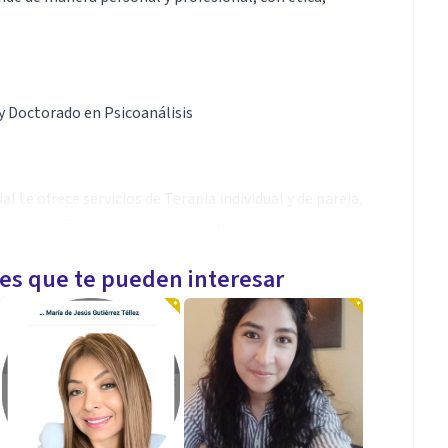
 y Doctorado en Psicoanálisis
al te ofrece servicios de Terapia individual y de pareja,
a online, Escuela de padres, modificación de la
les que te pueden interesar