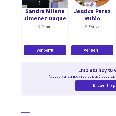
Sandra Milena
Jessica Perez
Jimenez Duque
Rubio
Miami
Florida
Ver perfil
Ver perfil
Empieza hoy tu v
Accede a una amplia red de psicólogos calif
Encuentra p