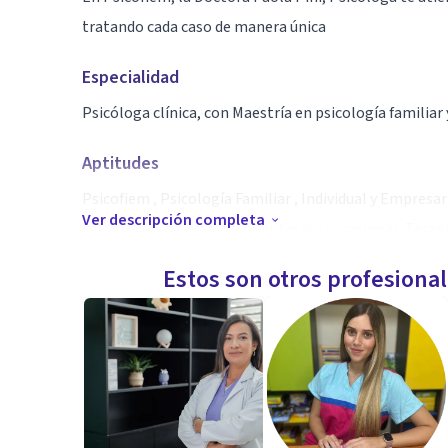
tratando cada caso de manera única
Especialidad
Psicóloga clínica, con Maestría en psicología familiar
Aptitudes
Psicofiem , Psicología Familiar , Individual y Empresari
Ver descripción completa
valoración psicológica, orientación vocacional, Terapi
conducta, manejo de depresión y ansiedad
Estos son otros profesiona