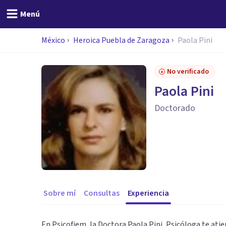
Menú
México
Heroica Puebla de Zaragoza
Paola Pini
No verificado
Paola Pini
Doctorado
Sobre mí
Consultas
Experiencia
En Psicofiem, la Doctora Paola Pini, Psicóloga te ati