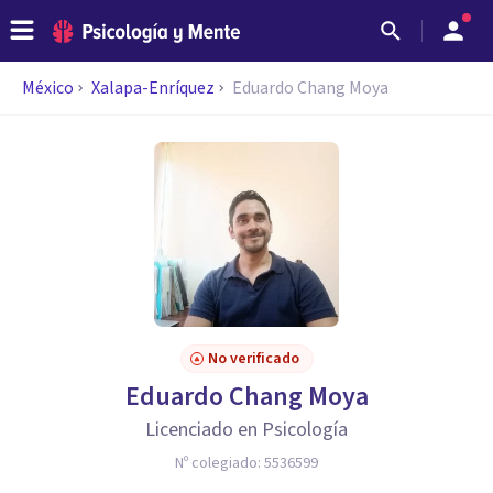
México
Xalapa-Enríquez
Eduardo Chang Moya
No verificado
Eduardo Chang Moya
Licenciado en Psicología
Nº colegiado:
5536599