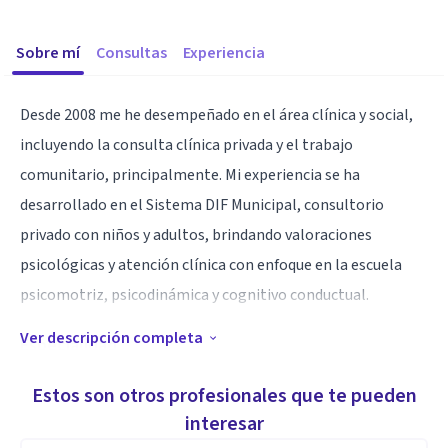
Sobre mí
Consultas
Experiencia
Desde 2008 me he desempeñado en el área clínica y social,
incluyendo la consulta clínica privada y el trabajo
comunitario, principalmente. Mi experiencia se ha
desarrollado en el Sistema DIF Municipal, consultorio
privado con niños y adultos, brindando valoraciones
psicológicas y atención clínica con enfoque en la escuela
psicomotriz, psicodinámica y cognitivo conductual.
Ver descripción completa
Especialidad
Tanto mi experiencia a través del teatro, como mi
Estos son otros profesionales que te pueden
desarrollo en la clínica por medio de la psicoterapia y la
interesar
impartición de cursos vivenciales, me han permitido