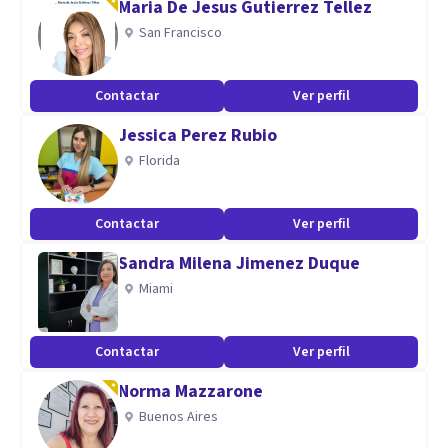
Maria De Jesus Gutierrez Tellez
La experiencia de acompañar en terapia a distintas
San Francisco
personas, de hacer canales de Spotify y Podcaster, ademas
de redes sociales, me han permitido ampliar el panorama
Contactar
Ver perfil
reforzando varias estrategias de sustento solido como el
Jessica Perez Rubio
Psicoanálisis y la Psicología Analítica y de versiones muy
Florida
modernas como es el Método de la Bioneuroemoción.
Contactar
Ver perfil
Sandra Milena Jimenez Duque
Miami
Contactar
Ver perfil
Norma Mazzarone
Buenos Aires