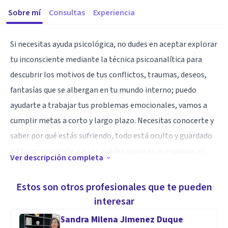
Sobre mí
Consultas
Experiencia
Si necesitas ayuda psicológica, no dudes en aceptar explorar
tu inconsciente mediante la técnica psicoanalítica para
descubrir los motivos de tus conflictos, traumas, deseos,
fantasías que se albergan en tu mundo interno; puedo
ayudarte a trabajar tus problemas emocionales, vamos a
cumplir metas a corto y largo plazo. Necesitas conocerte y
saber por qué estás sufriendo, todo está oculto y guardado
en tu inconsciente y no lo puedes conocer, ni explorar, ni
Ver descripción completa
entenderlo a menos que aceptes el proceso terapéutico
profesional. Cuento con más de 20 años de experiencia con
Estos son otros profesionales que te pueden
actualizaciones constantes y disponibilidad para ayudarte.
interesar
Sandra Milena Jimenez Duque
Especialidad