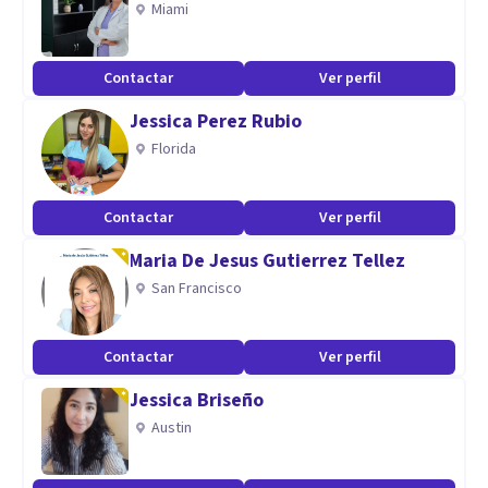
Miami
Exploración y análisis del mundo interno para elaborar los
conflictos y traumas.
Contactar
Ver perfil
Interpretación del inconsciente.
Jessica Perez Rubio
Interpretación de sueños.
Florida
Aptitudes
Psicoanalista para adolescentes, adultos y pareja.
Contactar
Ver perfil
Maria De Jesus Gutierrez Tellez
San Francisco
Contactar
Ver perfil
Jessica Briseño
Austin