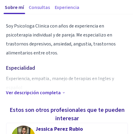
Sobre mí
Consultas
Experiencia
Soy Psicologa Clinica con años de experiencia en
psicoterapia individual y de pareja. Me especializo en
trastornos depresivos, ansiedad, angustia, trastornos
alimentarios entre otros.
Especialidad
Experiencia, empatia., manejo de terapias en Ingles y
español
Ver descripción completa
Aptitudes
Estos son otros profesionales que te pueden
Psicoterapia individual y pareja,
interesar
Depresion, angustia, ansiedad.
Jessica Perez Rubio