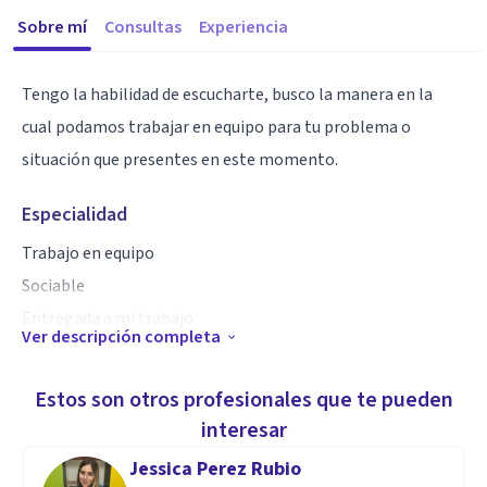
Sobre mí
Consultas
Experiencia
Tengo la habilidad de escucharte, busco la manera en la
cual podamos trabajar en equipo para tu problema o
situación que presentes en este momento.
Especialidad
Trabajo en equipo
Sociable
Entregada a mi trabajo
Ver descripción completa
Aptitudes
Estos son otros profesionales que te pueden
La especialidad organizacional. Es enfocada a la
interesar
capacitación de personal para que este tenga un mejor
Jessica Perez Rubio
desempeñó laboral.