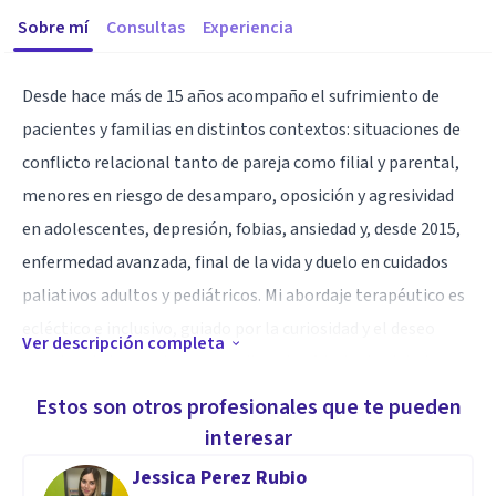
Sobre mí
Consultas
Experiencia
Desde hace más de 15 años acompaño el sufrimiento de
pacientes y familias en distintos contextos: situaciones de
conflicto relacional tanto de pareja como filial y parental,
menores en riesgo de desamparo, oposición y agresividad
en adolescentes, depresión, fobias, ansiedad y, desde 2015,
enfermedad avanzada, final de la vida y duelo en cuidados
paliativos adultos y pediátricos. Mi abordaje terapéutico es
ecléctico e inclusivo, guiado por la curiosidad y el deseo
Ver descripción completa
genuino de hacer algo para evitar el sufrimiento del otro en
lo posible, caminando juntos.
Estos son otros profesionales que te pueden
interesar
Apasionado de la música, los juegos de mesa y las buenas
Jessica Perez Rubio
historias; combino estas pasiones en mi forma de trabajar,