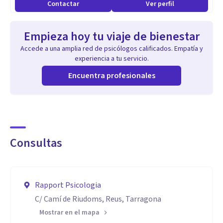
Contactar
Ver perfil
Enfermedades tratadas:
*Agresividad
Empieza hoy tu viaje de bienestar
*Baja autoestima
Accede a una amplia red de psicólogos calificados. Empatía y
*Bullying (acoso escolar)
experiencia a tu servicio.
*Crisis de pareja
Encuentra profesionales
*Estrés
*Aislamiento social
*Depresión en la adolescencia
*Trastorno de conducta
Consultas
*Problemas de relación
*Agorafobia
*Trastornos del ánimo
Rapport Psicologia
*Trastornos psicosomáticos
C/ Camí de Riudoms, Reus, Tarragona
*Ataques de pánico
Mostrar en el mapa
*Duelo