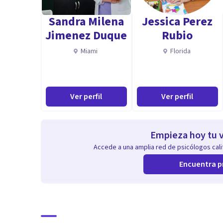
transformación, hasta que recupere la confianza suficie
Sandra Milena
Jessica Perez
Jimenez Duque
Rubio
Miami
Florida
Sobre todo guío a las personas hacia la recuperación d
amarse tanto a sí mismas como a abrirse al mundo.
Ver perfil
Ver perfil
Se trata de un proceso holístico (equilibra cuerpo, me
busca
Empieza hoy tu v
Accede a una amplia red de psicólogos calif
Encuentra p