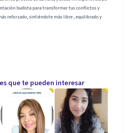
tación budista para transformar tus conflictos y
ás reforzado, sintiéndote más libre , equilibrado y
les que te pueden interesar
a y humanista. Tengo plena confianza en la sabiduría
ersona, la acompaño en su redescubrirse y en su