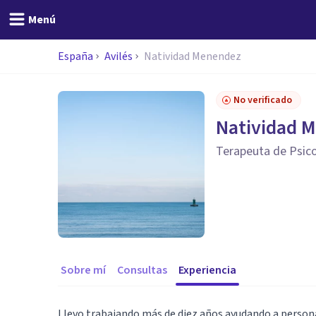
Menú
España
Avilés
Natividad Menendez
No verificado
Natividad 
Terapeuta de Psico
Sobre mí
Consultas
Experiencia
Llevo trabajando más de diez años ayudando a persona