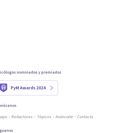
icólogos nominados y premiados
PyM Awards 2024
onócenos
uipo
Redactores
Tópicos
Anúnciate
Contacta
íguenos