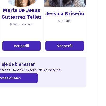
nte para volver a confiar en sí misma , y en la vida.
Maria De Jesus
Jessica Briseño
Gutierrez Tellez
Austin
San Francisco
e la conexión y la confianza, para que vuelvan a
Ver perfil
Ver perfil
nte, coraón y espíritu), mindful e integrativo que
iaje de bienestar
icados. Empatía y experiencia a tu servicio.
rofesionales