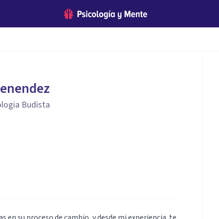
Menendez
logia Budista
s en su proceso de cambio, y desde mi experiencia ,te