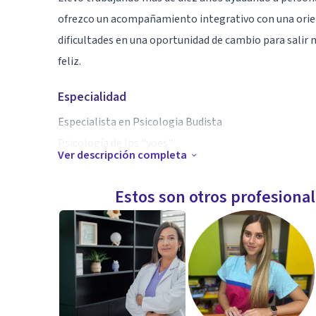
ofrezco un acompañamiento integrativo con una orien
dificultades en una oportunidad de cambio para salir m
feliz.
Especialidad
Especialista en Psicologia Budista
Psicología de los "yoes"
Ver descripción completa
Focusing
Máster en PNL
Estos son otros profesiona
Terapeuta de Autoestima y terapia emocional
Terapia del Movimiento
Aptitudes
Mi filosofía de trabajo integra a la psicología budist
inherente del cliente y , lejos de imponer nada a la p