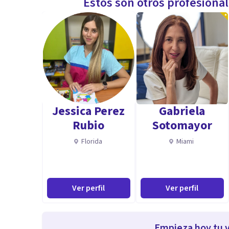
Estos son otros profesiona
Jessica Perez
Gabriela
Rubio
Sotomayor
Florida
Miami
Ver perfil
Ver perfil
Empieza hoy tu v