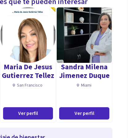
les que te pueden interesar
Maria De Jesus
Sandra Milena
Gutierrez Tellez
Jimenez Duque
San Francisco
Miami
Ver perfil
Ver perfil
iaje de bienestar