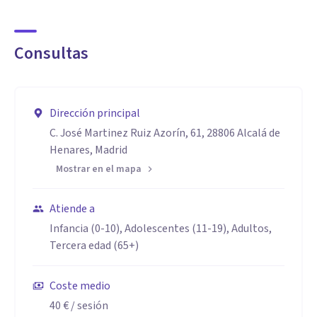
Aptitudes
Tengo mucha experiencia en el tratamiento de la ansiedad,
Consultas
terapia de pareja, terapia familiar, problemas conductuales
en niños, problemas de autoestima, etc.
Dirección principal
C. José Martinez Ruiz Azorín, 61, 28806 Alcalá de
Henares, Madrid
Mostrar en el mapa
Atiende a
Infancia (0-10), Adolescentes (11-19), Adultos,
Tercera edad (65+)
Coste medio
40 €
/ sesión