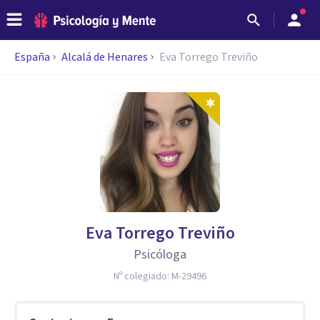
España
Alcalá de Henares
Eva Torrego Treviño
Eva Torrego Treviño
Psicóloga
Nº colegiado:
M-29496