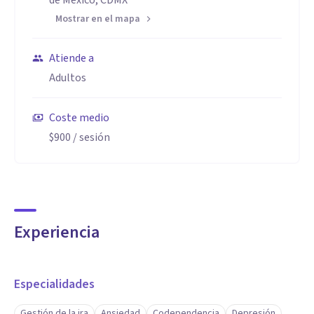
de México, CDMX
Mostrar en el mapa
Atiende a
Adultos
Coste medio
$900
/ sesión
Experiencia
Especialidades
Gestión de la ira
Ansiedad
Codependencia
Depresión