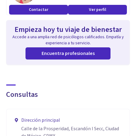
Salut de Catalunya i Balears. / Màster en Psicología Clínica
Contactar
Ver perfil
por La Sociedad Catalano Balear de Psicología.
Empieza hoy tu viaje de bienestar
Experto en Mindfulness y MBSR por el Instituto
Accede a una amplia red de psicólogos calificados. Empatía y
EsMindfulness de Barcelona, España.
experiencia a tu servicio.
Encuentra profesionales
Consultas
Dirección principal
Calle de la Prosperidad, Escandón I Secc, Ciudad