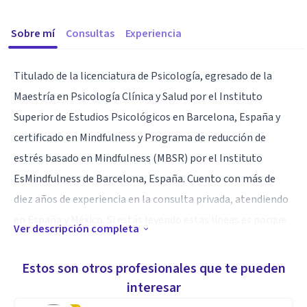
Sobre mí
Consultas
Experiencia
Titulado de la licenciatura de Psicología, egresado de la
Maestría en Psicología Clínica y Salud por el Instituto
Superior de Estudios Psicológicos en Barcelona, España y
certificado en Mindfulness y Programa de reducción de
estrés basado en Mindfulness (MBSR) por el Instituto
EsMindfulness de Barcelona, España. Cuento con más de
diez años de experiencia en la consulta privada, atendiendo
en España y México. Si estás leyendo estas líneas es porque
Ver descripción completa
ya has dado un gran paso y te has decidido a hacer un
cambio en tu vida. Déjame acompañarte en este proceso, en
Estos son otros profesionales que te pueden
el que juntos, encontraremos las herramientas que mejor
interesar
te funcionen para mejorar tu calidad de vida y la forma que