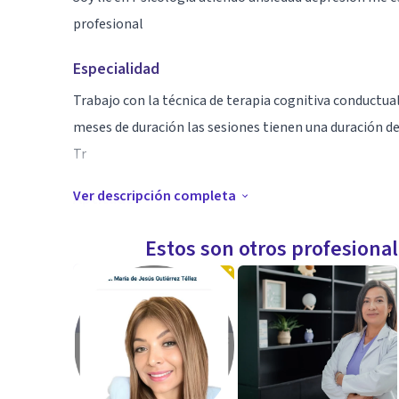
profesional
Especialidad
Trabajo con la técnica de terapia cognitiva conductua
meses de duración las sesiones tienen una duración d
Tr
Ver descripción completa
Aptitudes
Mi especialidad es terapeuta de pareja y trastornos d
Estos son otros profesiona