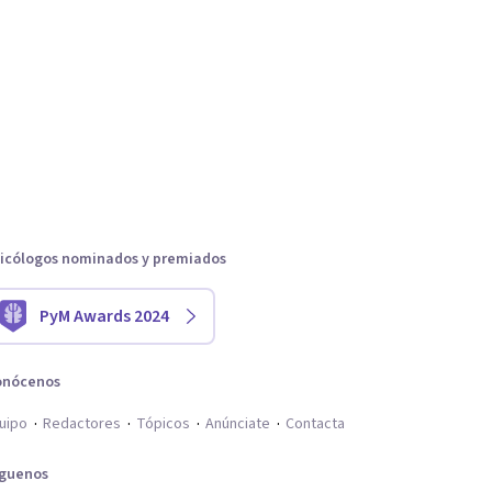
icólogos nominados y premiados
PyM Awards 2024
onócenos
uipo
Redactores
Tópicos
Anúnciate
Contacta
íguenos