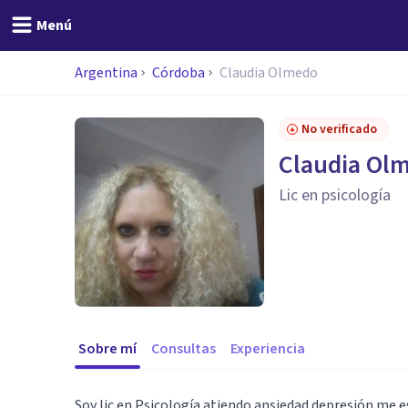
Menú
Argentina
Córdoba
Claudia Olmedo
No verificado
Claudia Ol
Lic en psicología
Sobre mí
Consultas
Experiencia
Soy lic en Psicología atiendo ansiedad depresión me e