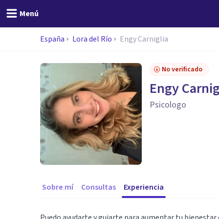
Menú
España
Lora del Río
Engy Carniglia
No verificado
Engy Carnig
Psicologo
Sobre mí
Consultas
Experiencia
Puedo ayudarte y guiarte para aumentar tu bienestar