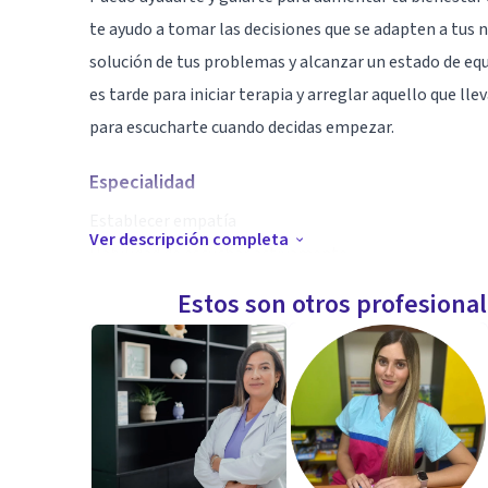
te ayudo a tomar las decisiones que se adapten a tus n
solución de tus problemas y alcanzar un estado de equ
es tarde para iniciar terapia y arreglar aquello que ll
para escucharte cuando decidas empezar.
Especialidad
Establecer empatía
Ver descripción completa
Habilidad de escuchar activamente
Responsable
Estos son otros profesiona
Amigable y amistosa
Aptitudes
Diplomado en terapia cognitivo conductual
Trastornos de ansiedad
Trastornos depresivos