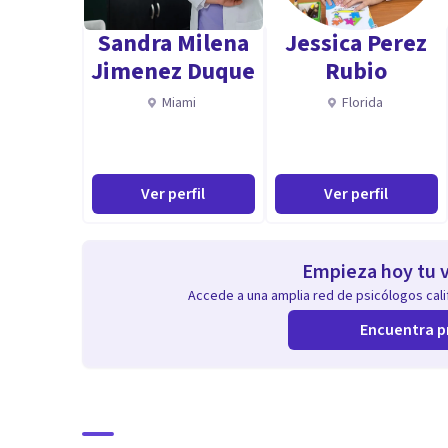
Trastornos de conducta
Sandra Milena
Jessica Perez
Resolución de problemas
Jimenez Duque
Rubio
Toma de decisiones
Miami
Florida
Aumentar las habilidades sociales
Ver perfil
Ver perfil
Empieza hoy tu v
Accede a una amplia red de psicólogos calif
Encuentra p