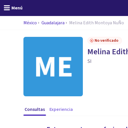
Menú
México
Guadalajara
Melina Edith Montoya NuÑo
No verificado
Melina Edi
SI
Consultas
Experiencia