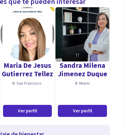
les que te pueden interesar
Maria De Jesus
Sandra Milena
Gutierrez Tellez
Jimenez Duque
San Francisco
Miami
Ver perfil
Ver perfil
iaje de bienestar