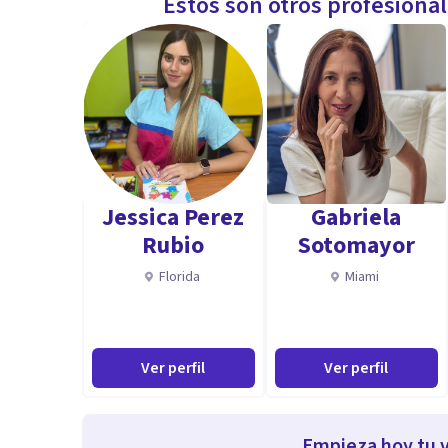
Estos son otros profesiona
Jessica Perez
Gabriela
Rubio
Sotomayor
Florida
Miami
Ver perfil
Ver perfil
Empieza hoy tu v