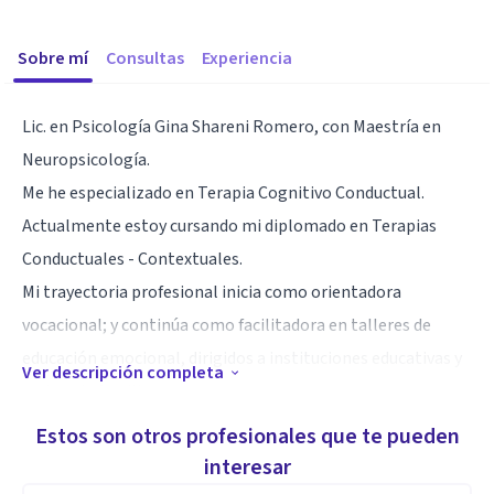
Sobre mí
Consultas
Experiencia
Lic. en Psicología Gina Shareni Romero, con Maestría en
Neuropsicología.
Me he especializado en Terapia Cognitivo Conductual.
Actualmente estoy cursando mi diplomado en Terapias
Conductuales - Contextuales.
Mi trayectoria profesional inicia como orientadora
vocacional; y continúa como facilitadora en talleres de
educación emocional, dirigidos a instituciones educativas y
Ver descripción completa
padres de familia.
Mi interés por las emociones y como afectan en la
Estos son otros profesionales que te pueden
comportamiento humano ha sido fundamental para apoyar
interesar
en Psicoterapia a cada persona.