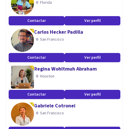
Florida
reconociendo siempre el aporte de todos los miembros;
También soy perseverante en las tareas que inicio y aún más
Contactar
Ver perfil
cuando se trata de actividades que conllevan altos grados
Carlos Hecker Padilla
de dificultad.
San Francisco
Aptitudes
Psicoterapia del Bienestar Emocional, Intervención en
Contactar
Ver perfil
Dificultades del Aprendizaje, Psicoterapia Cognitivo
Regina Wohltmuh Abraham
Conductual y liberación emocional.
Houston
Contactar
Ver perfil
Gabriele Cotronei
San Francisco