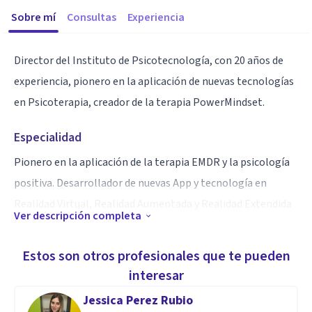
Sobre mí
Consultas
Experiencia
Director del Instituto de Psicotecnología, con 20 años de
experiencia, pionero en la aplicación de nuevas tecnologías
en Psicoterapia, creador de la terapia PowerMindset.
Especialidad
Pionero en la aplicación de la terapia EMDR y la psicología
positiva. Desarrollador de nuevas App y tecnología en
Realidad Virtual, Realidad Aumentada y Realidad Extendida
Ver descripción completa
para su uso terapéutico.
Estos son otros profesionales que te pueden
Aptitudes
interesar
Especialista en procesos terapéuticos breves, trabajo con
Jessica Perez Rubio
alta capacidad, deportistas de alto rendimiento, y trauma