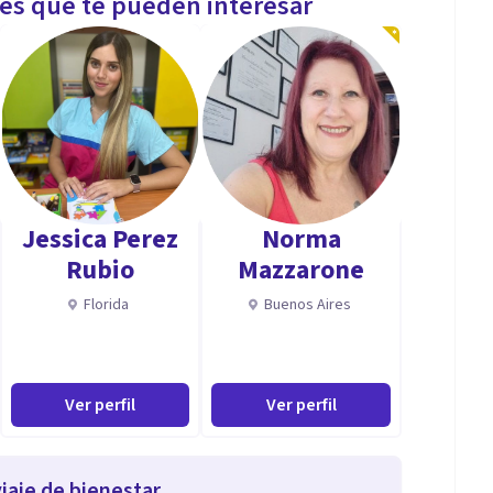
les que te pueden interesar
Jessica Perez
Norma
Rubio
Mazzarone
Florida
Buenos Aires
Ver perfil
Ver perfil
iaje de bienestar