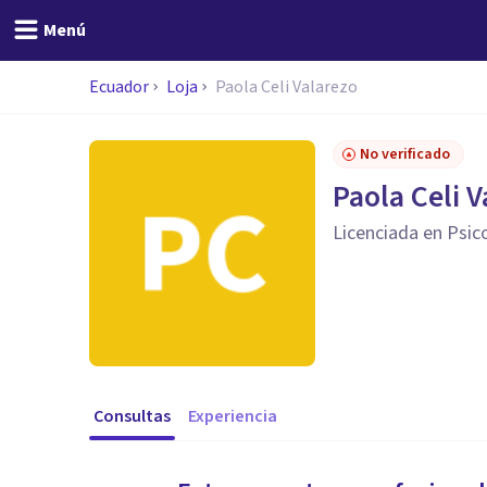
Menú
Ecuador
Loja
Paola Celi Valarezo
No verificado
Paola Celi 
Licenciada en Psic
Consultas
Experiencia