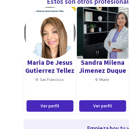
Estos son otros profesiona
Maria De Jesus
Sandra Milena
Gutierrez Tellez
Jimenez Duque
San Francisco
Miami
Ver perfil
Ver perfil
Empieza hoy tu v