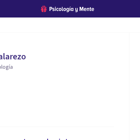
Valarezo
ología