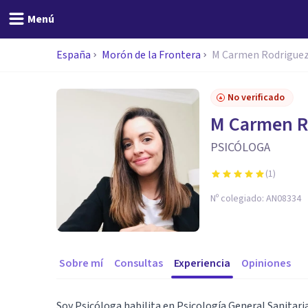
Menú
España
Morón de la Frontera
M Carmen Rodriguez
No verificado
M Carmen R
PSICÓLOGA
(
1
)
Nº colegiado:
AN08334
Sobre mí
Consultas
Experiencia
Opiniones
Soy Psicóloga habilita en Psicología General Sanitaria