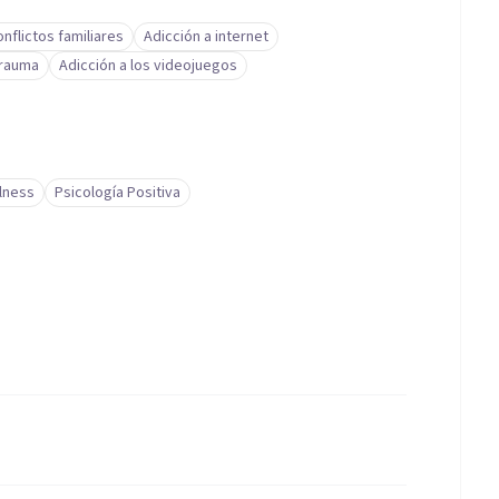
nflictos familiares
Adicción a internet
trauma
Adicción a los videojuegos
lness
Psicología Positiva