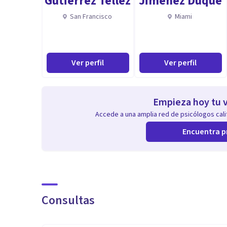
Gutierrez Tellez
Jimenez Duque
San Francisco
Miami
Ver perfil
Ver perfil
Empieza hoy tu v
Accede a una amplia red de psicólogos calif
Encuentra p
Consultas