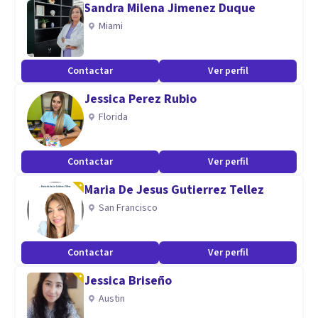
Sandra Milena Jimenez Duque
Ideaciones Suicidas
Miami
Conflictos Familiares.
Contactar
Ver perfil
Jessica Perez Rubio
Florida
Contactar
Ver perfil
Maria De Jesus Gutierrez Tellez
San Francisco
Contactar
Ver perfil
Jessica Briseño
Austin