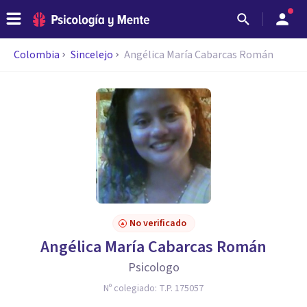
Colombia
Sincelejo
Angélica María Cabarcas Román
No verificado
Angélica María Cabarcas Román
Psicologo
Nº colegiado:
T.P. 175057