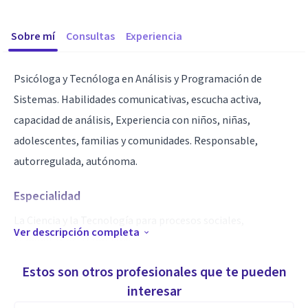
Sobre mí
Consultas
Experiencia
Psicóloga y Tecnóloga en Análisis y Programación de
Sistemas. Habilidades comunicativas, escucha activa,
capacidad de análisis, Experiencia con niños, niñas,
adolescentes, familias y comunidades. Responsable,
autorregulada, autónoma.
Especialidad
La Ciencia y la Tecnología para procesos sociales,
Ver descripción completa
comunitarios y familiares.
Estos son otros profesionales que te pueden
Aptitudes
interesar
Depresión, Sexualidad, Bulling, Abuso de Sustancias,