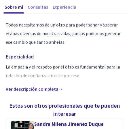
Sobre mí
Consultas
Experiencia
Todos necesitamos de un otro para poder sanar y superar
etápas diversas de nuestras vidas, juntos podemos generar
ese cambio que tanto anhelas.
Especialidad
La empatia y el respeto por el otro es fundamental para la
relación de confianza en este proceso.
Ver descripción completa
Aptitudes
Mi práctica profesional estuvo orientada al trabajo con las
Estos son otros profesionales que te pueden
adicciones tanto de alcohol como de deogas en jóvenes. He
interesar
trabajado con adolescentes en diversas temáticas con
Sandra Milena Jimenez Duque
optimos resultados.