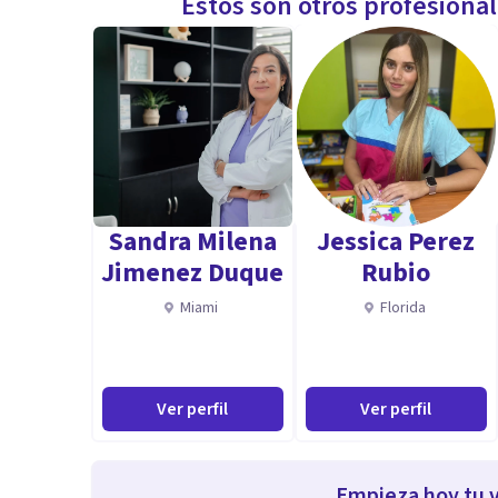
Estos son otros profesiona
Sandra Milena
Jessica Perez
Jimenez Duque
Rubio
Miami
Florida
Ver perfil
Ver perfil
Empieza hoy tu v