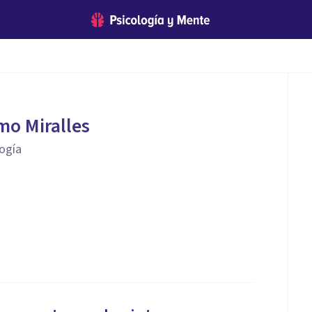
o Miralles
logía