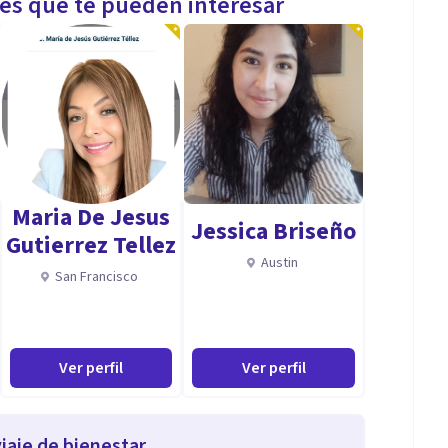
les que te pueden interesar
Maria De Jesus
Jessica Briseño
Gutierrez Tellez
Austin
San Francisco
Ver perfil
Ver perfil
iaje de bienestar