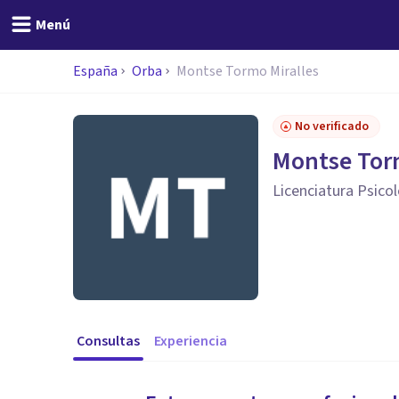
Menú
España
Orba
Montse Tormo Miralles
No verificado
Montse Torm
Licenciatura Psico
Consultas
Experiencia