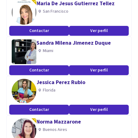
Maria De Jesus Gutierrez Tellez
Terapia de Pareja, Terapia Individual , Terapia Familia.
San Francisco
Trastornos de ansiedad, de conducta, mobbing laboral,
emocionales.
Contactar
Ver perfil
Sandra Milena Jimenez Duque
Miami
Contactar
Ver perfil
Jessica Perez Rubio
Florida
Contactar
Ver perfil
Norma Mazzarone
Buenos Aires