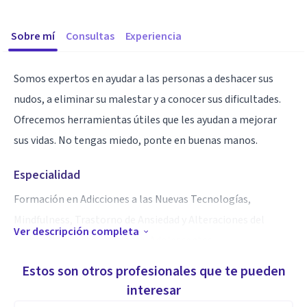
Sobre mí
Consultas
Experiencia
Somos expertos en ayudar a las personas a deshacer sus
nudos, a eliminar su malestar y a conocer sus dificultades.
Ofrecemos herramientas útiles que les ayudan a mejorar
sus vidas. No tengas miedo, ponte en buenas manos.
Especialidad
Formación en Adicciones a las Nuevas Tecnologías,
Mindfulness, Trastorno de Ansiedad y Alteraciones del
Ver descripción completa
Comportamiento en Niños y Adolescentes.
Estos son otros profesionales que te pueden
Aptitudes
interesar
Terapia Online, Terapia Infantil, Terapia con Adolescentes,