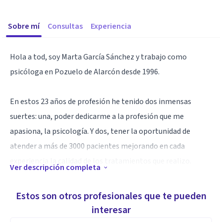
Sobre mí
Consultas
Experiencia
Hola a tod, soy Marta García Sánchez y trabajo como
psicóloga en Pozuelo de Alarcón desde 1996.
En estos 23 años de profesión he tenido dos inmensas
suertes: una, poder dedicarme a la profesión que me
apasiona, la psicología. Y dos, tener la oportunidad de
atender a más de 3000 pacientes mejorando en cada
experiencia la calidad de los tratamientos que realizo.
Ver descripción completa
Especialista en hipocondría y agorafobia.
Estos son otros profesionales que te pueden
interesar
Los pilares en los que se basa mi trabajo son: servicio,