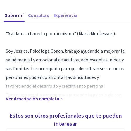
Sobre mí
Consultas
Experiencia
"Ayúdame a hacerlo por mí mismo" (Maria Montessori).
Soy Jessica, Psicóloga Coach, trabajo ayudando a mejorar la
salud mental y emocional de adultos, adolescentes, niños y
sus familias. Les acompaño para que descubran sus recursos
personales pudiendo afrontar las dificultades y
favoreciendo el desarrollo y crecimiento personal.
Tengo una amplia experiencia ejerciendo la psicología con
Ver descripción completa
diferentes enfoques con un perfil integrador y utilizando
diversas técnicas en los que me he formado a nivel
Estos son otros profesionales que te pueden
profesional para acompañar de manera personalizada.
interesar