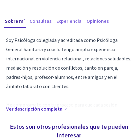
Sobre mí
Consultas
Experiencia
Opiniones
Soy Psicóloga colegiada y acreditada como Psicóloga
General Sanitaria y coach. Tengo amplia experiencia
internacional en violencia relacional, relaciones saludables,
mediación y resolución de conflictos, tanto en pareja,
padres-hijos, profesor-alumnos, entre amigos y en el
ámbito laboral o con clientes.
Me comprometo con tu proceso para que cada sesión
Ver descripción completa
suponga un avance y un descubrimiento personal, poniendo
foco en aquello que te está dificultando disfrutar de
Estos son otros profesionales que te pueden
relaciones gratificantes con tus seres queridos o tus
interesar