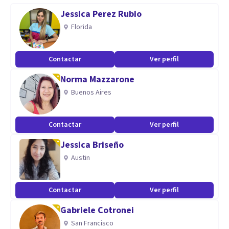
compañeros/empleados/clientes para mejorar tus
Jessica Perez Rubio
relaciones y tu bienestar.
Florida
Ofrezco análisis de procesos comunicativos en empresas de
Contactar
Ver perfil
servicios y propuesta de mejoras de los canales de
Norma Mazzarone
comunicación interna.
Buenos Aires
Contactar
Ver perfil
Jessica Briseño
Austin
Contactar
Ver perfil
Gabriele Cotronei
San Francisco