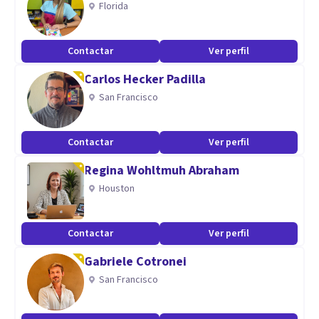
Florida
Aptitudes
Contactar
Ver perfil
Gestión de personas y situaciones de la vida cotidiana
Carlos Hecker Padilla
(laboral y personal). Emociones, actitudes y pensamientos
San Francisco
Contactar
Ver perfil
Regina Wohltmuh Abraham
Houston
Contactar
Ver perfil
Gabriele Cotronei
San Francisco