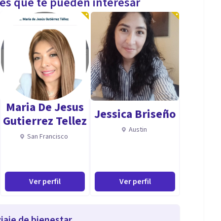
les que te pueden interesar
Maria De Jesus
Jessica Briseño
Gutierrez Tellez
Austin
San Francisco
Ver perfil
Ver perfil
iaje de bienestar