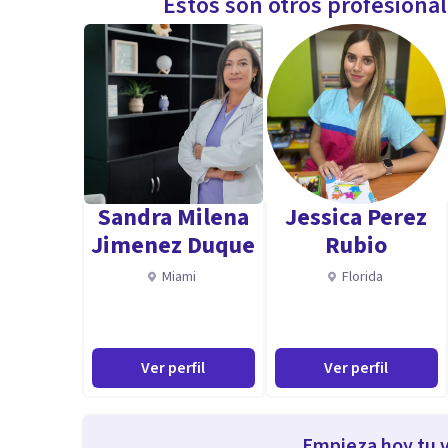
Estos son otros profesiona
Sandra Milena
Jessica Perez
Jimenez Duque
Rubio
Miami
Florida
Ver perfil
Ver perfil
Empieza hoy tu v