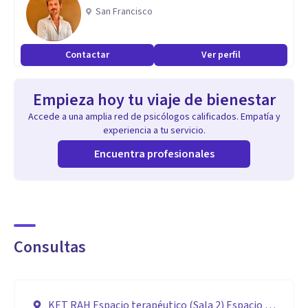
San Francisco
PROCESO DE AUTOCONOCIMIENTO, GENERACIÓN DE
RECURSOS, INTEGRACIÓN Y CRECIMIENTO PERSONAL. Con
Contactar
Ver perfil
el objetivo de fortalecer la autoestima y aportar nuevos
recursos de afrontamiento, para que la experiencia (vivida
Empieza hoy tu viaje de bienestar
como crisis) sea procesada de manera sana, permitiendo un
Accede a una amplia red de psicólogos calificados. Empatía y
aprendizaje y crecimiento natural integrado, con la
experiencia a tu servicio.
expresión emocional y la narrativa los hechos libres de
Encuentra profesionales
bloqueos y de trauma.
Consultas
KET RAH Espacio terapéutico (Sala 2) Espacio de