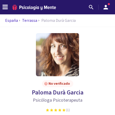
España
Terrassa
Paloma Durà Garcia
No verificado
Paloma Durà Garcia
Psicóloga Psicoterapeuta
(
1
)