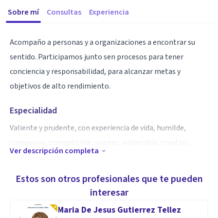
Sobre mí
Consultas
Experiencia
Acompaño a personas y a organizaciones a encontrar su
sentido. Participamos junto sen procesos para tener
conciencia y responsabilidad, para alcanzar metas y
objetivos de alto rendimiento.
Especialidad
Valiente y prudente, con experiencia de vida, humilde,
compasivo, competente, sincero, vulnerable, creativo,
Ver descripción completa
apasionado y con coraje
Estos son otros profesionales que te pueden
Aptitudes
interesar
Procesos personales y Organziacionales de Coaching
Maria De Jesus Gutierrez Tellez
Ejecutivo y Life Coaching