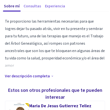
Sobre mí
Consultas
Experiencia
Te proporciono las herramientas necesarias para que
logres dejar tu pasado atrás, vivir en tu presente y sembrar
para tu futuro, una de las terapias que manejo es el Trabajo
del Árbol Genealógico, así rompes con patrones
ancestrales que son los que te bloquean en algunas áreas de
tu vida como la salud, prosperidad económica y/o el área del
amor
Ver descripción completa
Especialidad
Aprenderás a conocerte a ti mismo, a saber por que
Estos son otros profesionales que te pueden
reaccionas como reaccionas y porque sientes lo que sientes,
interesar
tendrás la motivación que requieres a diario, según lo que
Maria De Jesus Gutierrez Tellez
estés desempeñando y, así tendrás una mejor calidad de