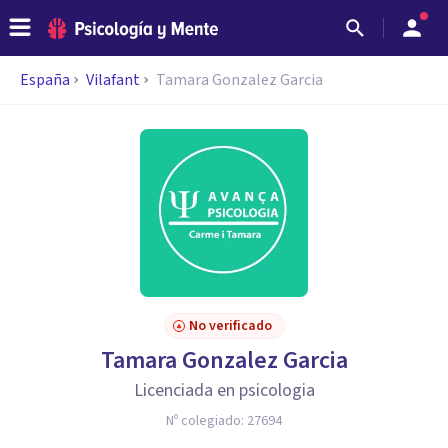
España
Vilafant
Tamara Gonzalez Garcia
No verificado
Tamara Gonzalez Garcia
Licenciada en psicologia
Nº colegiado:
27694